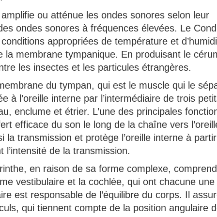
e amplifie ou atténue les ondes sonores selon leur
 des ondes sonores à fréquences élevées. Le Cond
s conditions appropriées de température et d’humidi
 de la membrane tympanique. En produisant le cérum
tre les insectes et les particules étrangères.
 membrane du tympan, qui est le muscle qui le sép
ée à l’oreille interne par l’intermédiaire de trois peti
u, enclume et étrier. L’une des principales fonctio
ert efficace du son le long de la chaîne vers l’oreill
 la transmission et protège l’oreille interne à parti
 l’intensité de la transmission.
byrinthe, en raison de sa forme complexe, compren
tème vestibulaire et la cochlée, qui ont chacune une
ire est responsable de l’équilibre du corps. Il assu
culs, qui tiennent compte de la position angulaire d