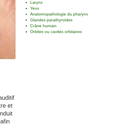
Larynx
Yeux
Anatomopathologie du pharynx
Glandes parathyroïdes
Crâne humain
Orbites ou cavités orbitaires
auditif
tre et
nduit
afin