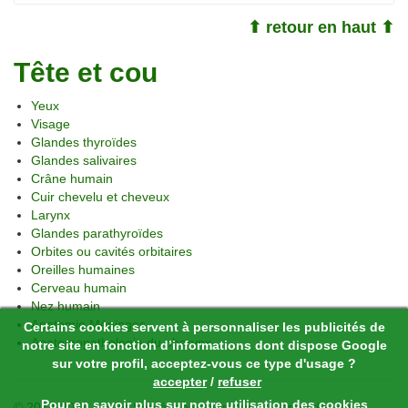
⬆ retour en haut ⬆
Tête et cou
Yeux
Visage
Glandes thyroïdes
Glandes salivaires
Crâne humain
Cuir chevelu et cheveux
Larynx
Glandes parathyroïdes
Orbites ou cavités orbitaires
Oreilles humaines
Cerveau humain
Nez humain
Anatomie Méninges
Certains cookies servent à personnaliser les publicités de
Anatomopathologie du pharynx
notre site en fonction d’informations dont dispose Google
sur votre profil, acceptez-vous ce type d'usage ?
accepter
/
refuser
Pour en savoir plus sur notre
utilisation des cookies
© 2014-2026 Sainte Santé,
en savoir plus à propos de ce site
.