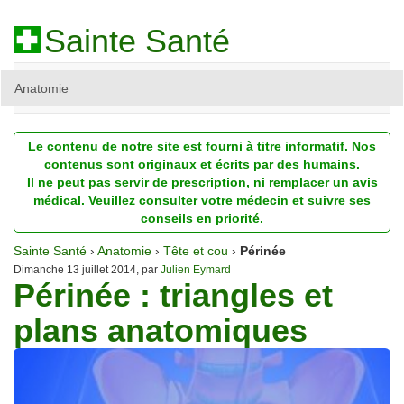
Sainte Santé
Anatomie
Beauté
Le contenu de notre site est fourni à titre informatif. Nos
Diagnostic
contenus sont originaux et écrits par des humains.
Il ne peut pas servir de prescription, ni remplacer un avis
Dossiers
médical. Veuillez consulter votre médecin et suivre ses
conseils en priorité.
Homéopathie
Sainte Santé
›
Anatomie
›
Tête et cou
›
Périnée
Nutrition
Dimanche 13 juillet 2014, par
Julien Eymard
Périnée : triangles et
Pathologie
plans anatomiques
Psychologie
Recherches