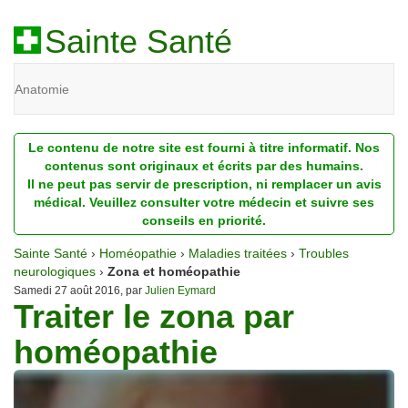
Sainte Santé
Anatomie
Beauté
Le contenu de notre site est fourni à titre informatif. Nos
Diagnostic
contenus sont originaux et écrits par des humains.
Il ne peut pas servir de prescription, ni remplacer un avis
Dossiers
médical. Veuillez consulter votre médecin et suivre ses
conseils en priorité.
Homéopathie
Sainte Santé
›
Homéopathie
›
Maladies traitées
›
Troubles
Nutrition
neurologiques
›
Zona et homéopathie
Samedi 27 août 2016, par
Julien Eymard
Traiter le zona par
Pathologie
homéopathie
Psychologie
Recherches