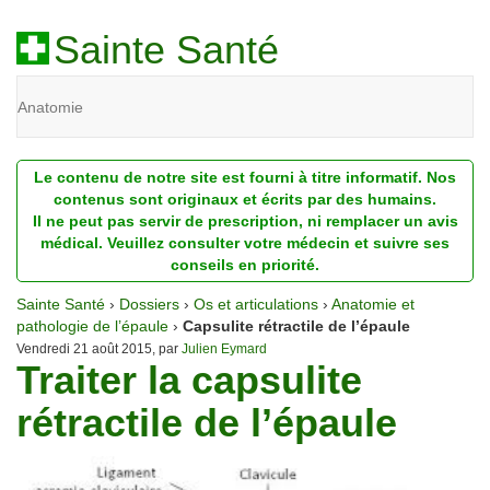
Sainte Santé
Anatomie
Beauté
Le contenu de notre site est fourni à titre informatif. Nos
Diagnostic
contenus sont originaux et écrits par des humains.
Il ne peut pas servir de prescription, ni remplacer un avis
Dossiers
médical. Veuillez consulter votre médecin et suivre ses
conseils en priorité.
Homéopathie
Sainte Santé
›
Dossiers
›
Os et articulations
›
Anatomie et
Nutrition
pathologie de l’épaule
›
Capsulite rétractile de l’épaule
Vendredi 21 août 2015, par
Julien Eymard
Traiter la capsulite
Pathologie
rétractile de l’épaule
Psychologie
Recherches