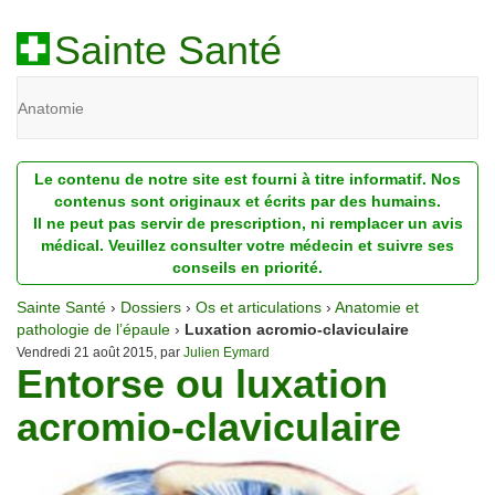
Sainte Santé
Anatomie
Beauté
Le contenu de notre site est fourni à titre informatif. Nos
Diagnostic
contenus sont originaux et écrits par des humains.
Il ne peut pas servir de prescription, ni remplacer un avis
Dossiers
médical. Veuillez consulter votre médecin et suivre ses
conseils en priorité.
Homéopathie
Sainte Santé
›
Dossiers
›
Os et articulations
›
Anatomie et
Nutrition
pathologie de l’épaule
›
Luxation acromio-claviculaire
Vendredi 21 août 2015, par
Julien Eymard
Entorse ou luxation
Pathologie
acromio-claviculaire
Psychologie
Recherches