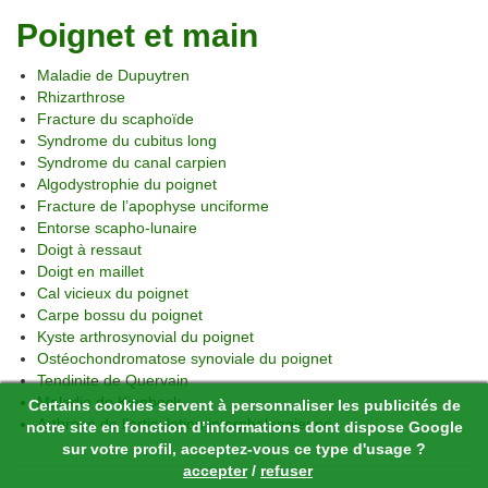
Poignet et main
Maladie de Dupuytren
Rhizarthrose
Fracture du scaphoïde
Syndrome du cubitus long
Syndrome du canal carpien
Algodystrophie du poignet
Fracture de l’apophyse unciforme
Entorse scapho-lunaire
Doigt à ressaut
Doigt en maillet
Cal vicieux du poignet
Carpe bossu du poignet
Kyste arthrosynovial du poignet
Ostéochondromatose synoviale du poignet
Tendinite de Quervain
Maladie de Kienbock
Certains cookies servent à personnaliser les publicités de
Arthrose de l’articulation interphalangienne
notre site en fonction d’informations dont dispose Google
sur votre profil, acceptez-vous ce type d'usage ?
accepter
/
refuser