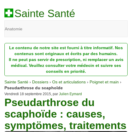
Sainte Santé
Anatomie
Beauté
Le contenu de notre site est fourni à titre informatif. Nos
Diagnostic
contenus sont originaux et écrits par des humains.
Il ne peut pas servir de prescription, ni remplacer un avis
Dossiers
médical. Veuillez consulter votre médecin et suivre ses
conseils en priorité.
Homéopathie
Sainte Santé
›
Dossiers
›
Os et articulations
›
Poignet et main
›
Nutrition
Pseudarthrose du scaphoïde
Vendredi 18 septembre 2015, par
Julien Eymard
Pseudarthrose du
Pathologie
scaphoïde : causes,
Psychologie
symptömes, traitements
Recherches