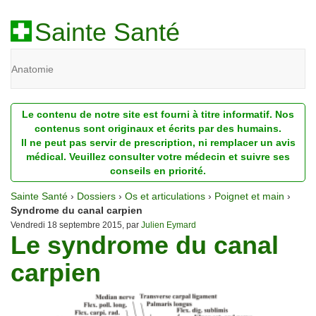
Sainte Santé
Anatomie
Beauté
Le contenu de notre site est fourni à titre informatif. Nos
Diagnostic
contenus sont originaux et écrits par des humains.
Il ne peut pas servir de prescription, ni remplacer un avis
Dossiers
médical. Veuillez consulter votre médecin et suivre ses
conseils en priorité.
Homéopathie
Sainte Santé
›
Dossiers
›
Os et articulations
›
Poignet et main
›
Nutrition
Syndrome du canal carpien
Vendredi 18 septembre 2015, par
Julien Eymard
Le syndrome du canal
Pathologie
carpien
Psychologie
Recherches