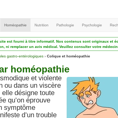
Homéopathie
Nutrition
Pathologie
Psychologie
Rech
ite est fourni à titre informatif. Nos contenus sont originaux et é
ion, ni remplacer un avis médical. Veuillez consulter votre médecin 
les gastro-entérologiques
›
Colique et homéopathie
par homéopathie
asmodique et violente
in ou dans un viscère
elle désigne toute
isée qu’on éprouve
d’un symptôme
nifeste d’un trouble