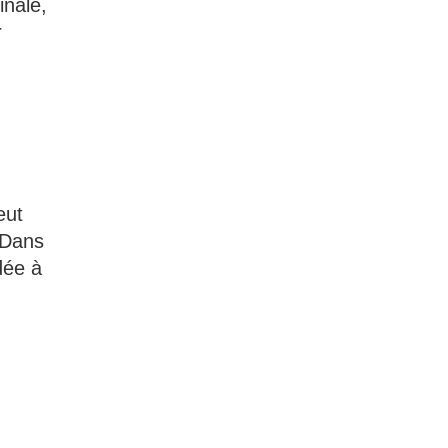
inale,
r
eut
 Dans
dée à