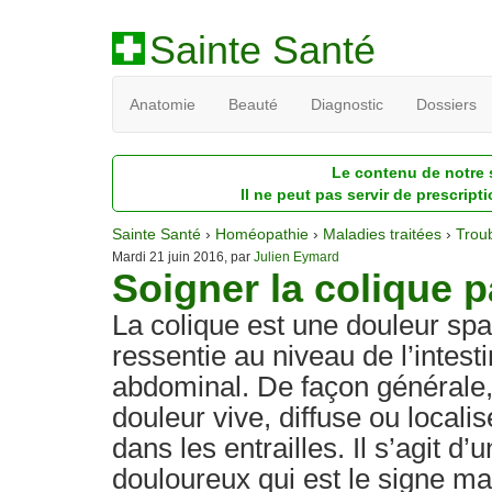
Sainte Santé
Anatomie
Beauté
Diagnostic
Dossiers
Le contenu de notre s
Il ne peut pas servir de prescript
Sainte Santé
›
Homéopathie
›
Maladies traitées
›
Troub
Mardi 21 juin 2016, par
Julien Eymard
Soigner la colique 
La colique est une douleur sp
ressentie au niveau de l’intest
abdominal. De façon générale, 
douleur vive, diffuse ou local
dans les entrailles. Il s’agit 
douloureux qui est le signe ma