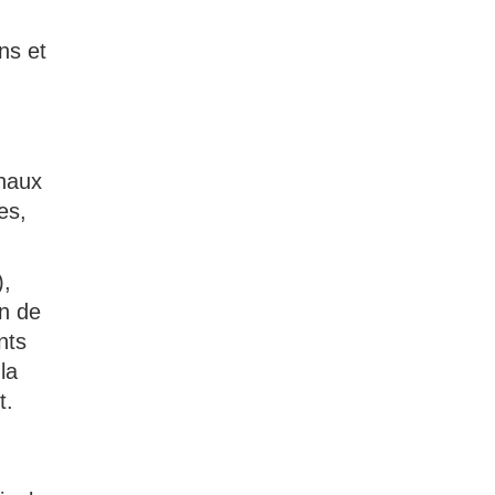
ns et
énaux
es,
),
on de
nts
la
t.