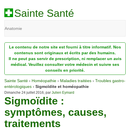
Sainte Santé
Anatomie
Beauté
Le contenu de notre site est fourni à titre informatif. Nos
Diagnostic
contenus sont originaux et écrits par des humains.
Il ne peut pas servir de prescription, ni remplacer un avis
Dossiers
médical. Veuillez consulter votre médecin et suivre ses
conseils en priorité.
Homéopathie
Sainte Santé
›
Homéopathie
›
Maladies traitées
›
Troubles gastro-
Nutrition
entérologiques
›
Sigmoïdite et homéopathie
Dimanche 24 juillet 2016, par
Julien Eymard
Sigmoïdite :
Pathologie
symptômes, causes,
Psychologie
traitements
Recherches