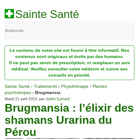
Sainte Santé
Anatomie
Beauté
Le contenu de notre site est fourni à titre informatif. Nos
Diagnostic
contenus sont originaux et écrits par des humains.
Il ne peut pas servir de prescription, ni remplacer un avis
Dossiers
médical. Veuillez consulter votre médecin et suivre ses
conseils en priorité.
Homéopathie
Sainte Santé
›
Traitements
›
Phytothérapie
›
Plantes
Nutrition
psychotropes
›
Brugmansia
Mardi 21 avril 2015, par
Julien Eymard
Brugmansia : l’élixir des
Pathologie
shamans Urarina du
Psychologie
Pérou
Recherches