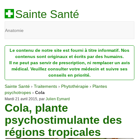
Sainte Santé
Anatomie
Beauté
Le contenu de notre site est fourni à titre informatif. Nos
Diagnostic
contenus sont originaux et écrits par des humains.
Il ne peut pas servir de prescription, ni remplacer un avis
Dossiers
médical. Veuillez consulter votre médecin et suivre ses
conseils en priorité.
Homéopathie
Sainte Santé
›
Traitements
›
Phytothérapie
›
Plantes
Nutrition
psychotropes
›
Cola
Mardi 21 avril 2015, par
Julien Eymard
Cola, plante
Pathologie
psychostimulante des
Psychologie
régions tropicales
Recherches