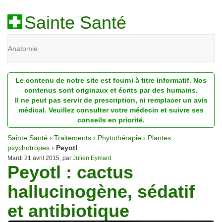
Sainte Santé
Anatomie
Beauté
Le contenu de notre site est fourni à titre informatif. Nos
Diagnostic
contenus sont originaux et écrits par des humains.
Il ne peut pas servir de prescription, ni remplacer un avis
Dossiers
médical. Veuillez consulter votre médecin et suivre ses
conseils en priorité.
Homéopathie
Sainte Santé
›
Traitements
›
Phytothérapie
›
Plantes
Nutrition
psychotropes
›
Peyotl
Mardi 21 avril 2015, par
Julien Eymard
Peyotl : cactus
Pathologie
hallucinogène, sédatif
Psychologie
et antibiotique
Recherches