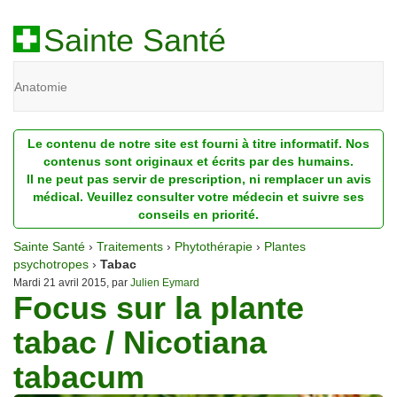
Sainte Santé
Anatomie
Beauté
Le contenu de notre site est fourni à titre informatif. Nos
Diagnostic
contenus sont originaux et écrits par des humains.
Il ne peut pas servir de prescription, ni remplacer un avis
Dossiers
médical. Veuillez consulter votre médecin et suivre ses
conseils en priorité.
Homéopathie
Sainte Santé
›
Traitements
›
Phytothérapie
›
Plantes
Nutrition
psychotropes
›
Tabac
Mardi 21 avril 2015, par
Julien Eymard
Focus sur la plante
Pathologie
tabac / Nicotiana
Psychologie
tabacum
Recherches