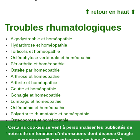
⬆ retour en haut ⬆
Troubles rhumatologiques
Algodystrophie et homéopathie
Hydarthrose et homéopathie
Torticolis et homéopathie
Ostéophytose vertébrale et homéopathie
Périarthrite et homéopathie
Ostéite par homéopathie
Arthrose et homéopathie
Arthrite et homéopathie
Goutte et homéopathie
Gonalgie et homéopathie
Lumbago et homéopathie
Ostéopénie et homéopathie
Polyarthrite rhumatoïde et homéopathie
Ostéoporose et homéopathie
Epine calcanéenne
Certains cookies servent à personnaliser les publicités de
Tendinite et homéopathie
notre site en fonction d’informations dont dispose Google
sur votre profil, acceptez-vous ce type d'usage ?