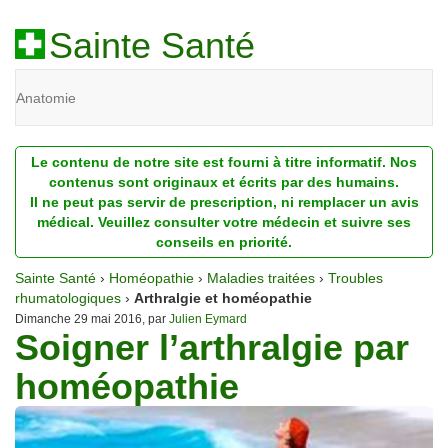
Sainte Santé
Anatomie
Beauté
Le contenu de notre site est fourni à titre informatif. Nos
Diagnostic
contenus sont originaux et écrits par des humains.
Il ne peut pas servir de prescription, ni remplacer un avis
Dossiers
médical. Veuillez consulter votre médecin et suivre ses
conseils en priorité.
Homéopathie
Sainte Santé
›
Homéopathie
›
Maladies traitées
›
Troubles
Nutrition
rhumatologiques
›
Arthralgie et homéopathie
Dimanche 29 mai 2016, par
Julien Eymard
Soigner l’arthralgie par
Pathologie
homéopathie
Psychologie
Recherches