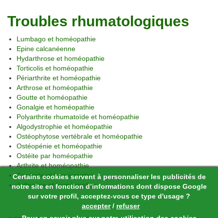
Troubles rhumatologiques
Lumbago et homéopathie
Epine calcanéenne
Hydarthrose et homéopathie
Torticolis et homéopathie
Périarthrite et homéopathie
Arthrose et homéopathie
Goutte et homéopathie
Gonalgie et homéopathie
Polyarthrite rhumatoïde et homéopathie
Algodystrophie et homéopathie
Ostéophytose vertébrale et homéopathie
Ostéopénie et homéopathie
Ostéite par homéopathie
Arthrite et homéopathie
Tendinite et homéopathie
Certains cookies servent à personnaliser les publicités de
Arthralgie et homéopathie
notre site en fonction d’informations dont dispose Google
sur votre profil, acceptez-vous ce type d'usage ?
accepter
/
refuser