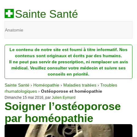
Sainte Santé
Anatomie
Beauté
Le contenu de notre site est fourni à titre informatif. Nos
Diagnostic
contenus sont originaux et écrits par des humains.
Il ne peut pas servir de prescription, ni remplacer un avis
Dossiers
médical. Veuillez consulter votre médecin et suivre ses
conseils en priorité.
Homéopathie
Sainte Santé
›
Homéopathie
›
Maladies traitées
›
Troubles
Nutrition
rhumatologiques
›
Ostéoporose et homéopathie
Dimanche 15 mai 2016, par
Julien Eymard
Soigner l’ostéoporose
Pathologie
par homéopathie
Psychologie
Recherches