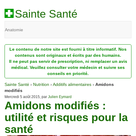
Sainte Santé
Anatomie
Beauté
Le contenu de notre site est fourni à titre informatif. Nos
Diagnostic
contenus sont originaux et écrits par des humains.
Il ne peut pas servir de prescription, ni remplacer un avis
Dossiers
médical. Veuillez consulter votre médecin et suivre ses
conseils en priorité.
Homéopathie
Sainte Santé
›
Nutrition
›
Additifs alimentaires
›
Amidons
Nutrition
modifiés
Mercredi 5 août 2015, par
Julien Eymard
Amidons modifiés :
Pathologie
utilité et risques pour la
Psychologie
santé
Recherches