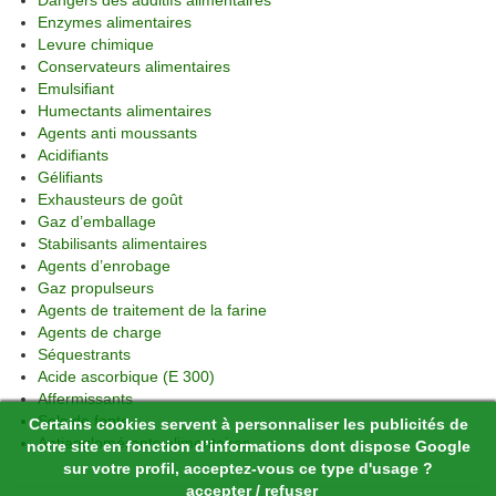
Dangers des additifs alimentaires
Enzymes alimentaires
Levure chimique
Conservateurs alimentaires
Emulsifiant
Humectants alimentaires
Agents anti moussants
Acidifiants
Gélifiants
Exhausteurs de goût
Gaz d’emballage
Stabilisants alimentaires
Agents d’enrobage
Gaz propulseurs
Agents de traitement de la farine
Agents de charge
Séquestrants
Acide ascorbique (E 300)
Affermissants
Sels de fonte
Certains cookies servent à personnaliser les publicités de
Antiagglomérants alimentaires
notre site en fonction d’informations dont dispose Google
sur votre profil, acceptez-vous ce type d'usage ?
accepter
/
refuser