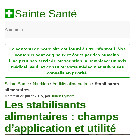
Sainte Santé
Anatomie
Beauté
Le contenu de notre site est fourni à titre informatif. Nos
Diagnostic
contenus sont originaux et écrits par des humains.
Il ne peut pas servir de prescription, ni remplacer un avis
Dossiers
médical. Veuillez consulter votre médecin et suivre ses
conseils en priorité.
Homéopathie
Sainte Santé
›
Nutrition
›
Additifs alimentaires
›
Stabilisants
Nutrition
alimentaires
Mercredi 22 juillet 2015, par
Julien Eymard
Les stabilisants
Pathologie
alimentaires : champs
Psychologie
d’application et utilité
Recherches