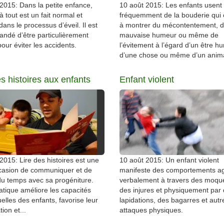
2015: Dans la petite enfance,
10 août 2015: Les enfants usent
à tout est un fait normal et
fréquemment de la bouderie qui 
 dans le processus d’éveil. Il est
à montrer du mécontentement, d
ndé d’être particulièrement
mauvaise humeur ou même de
pour éviter les accidents.
l’évitement à l’égard d’un être h
d’une chose ou même d’un anima
es histoires aux enfants
Enfant violent
2015: Lire des histoires est une
10 août 2015: Un enfant violent
ccasion de communiquer et de
manifeste des comportements ag
u temps avec sa progéniture.
verbalement à travers des moque
atique améliore les capacités
des injures et physiquement par
uelles des enfants, favorise leur
lapidations, des bagarres et autr
tion et...
attaques physiques.