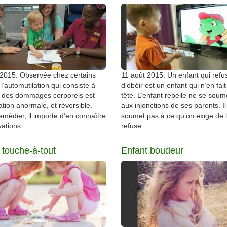
 2015: Observée chez certains
11 août 2015: Un enfant qui refu
 l’automutilation qui consiste à
d’obéir est un enfant qui n’en fai
er des dommages corporels est
tête. L’enfant rebelle ne se soum
ation anormale, et réversible.
aux injonctions de ses parents. I
emédier, il importe d’en connaître
soumet pas à ce qu’on exige de l
vations.
refuse...
 touche-à-tout
Enfant boudeur