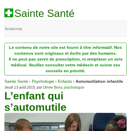
Sainte Santé
Anatomie
Beauté
Le contenu de notre site est fourni à titre informatif. Nos
Diagnostic
contenus sont originaux et écrits par des humains.
Il ne peut pas servir de prescription, ni remplacer un avis
Dossiers
médical. Veuillez consulter votre médecin et suivre ses
conseils en priorité.
Homéopathie
Sainte Santé
›
Psychologie
›
Enfants
›
Automutilation infantile
Nutrition
Jeudi 13 août 2015, par
Olivier Bony, psychologue
L’enfant qui
Pathologie
s’automutile
Psychologie
Recherches