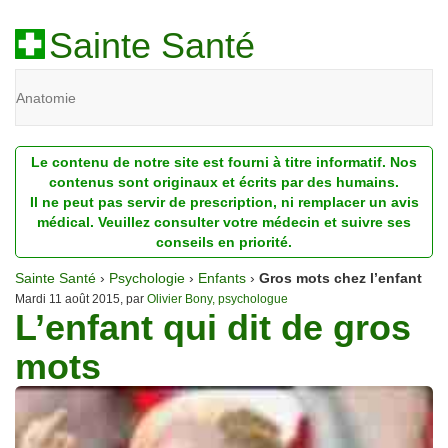
Sainte Santé
Anatomie
Beauté
Le contenu de notre site est fourni à titre informatif. Nos
Diagnostic
contenus sont originaux et écrits par des humains.
Il ne peut pas servir de prescription, ni remplacer un avis
Dossiers
médical. Veuillez consulter votre médecin et suivre ses
conseils en priorité.
Homéopathie
Sainte Santé
›
Psychologie
›
Enfants
›
Gros mots chez l’enfant
Nutrition
Mardi 11 août 2015, par
Olivier Bony, psychologue
L’enfant qui dit de gros
Pathologie
mots
Psychologie
Recherches