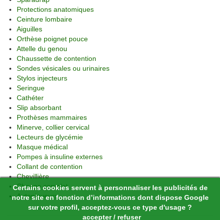
Protections anatomiques
Ceinture lombaire
Aiguilles
Orthèse poignet pouce
Attelle du genou
Chaussette de contention
Sondes vésicales ou urinaires
Stylos injecteurs
Seringue
Cathéter
Slip absorbant
Prothèses mammaires
Minerve, collier cervical
Lecteurs de glycémie
Masque médical
Pompes à insuline externes
Collant de contention
Chevillière
Change complet
Certains cookies servent à personnaliser les publicités de
Autopiqueurs
notre site en fonction d’informations dont dispose Google
sur votre profil, acceptez-vous ce type d'usage ?
accepter
/
refuser