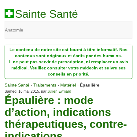
Sainte Santé
Anatomie
Beauté
Le contenu de notre site est fourni à titre informatif. Nos
Diagnostic
contenus sont originaux et écrits par des humains.
Il ne peut pas servir de prescription, ni remplacer un avis
Dossiers
médical. Veuillez consulter votre médecin et suivre ses
conseils en priorité.
Homéopathie
Sainte Santé
›
Traitements
›
Matériel
›
Épaulière
Nutrition
Samedi 16 mai 2015, par
Julien Eymard
Épaulière : mode
Pathologie
d’action, indications
Psychologie
thérapeutiques, contre-
Recherches
indications