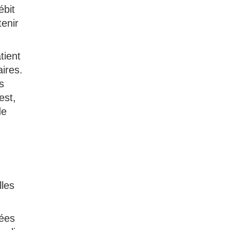
ébit
tenir
tient
ires.
s
est,
de
lles
iées