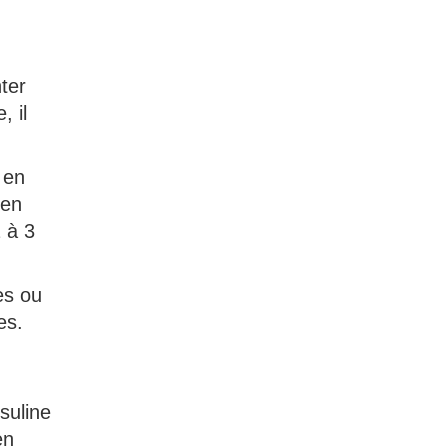
ter
 il
 en
 en
2 à 3
es ou
es.
suline
en