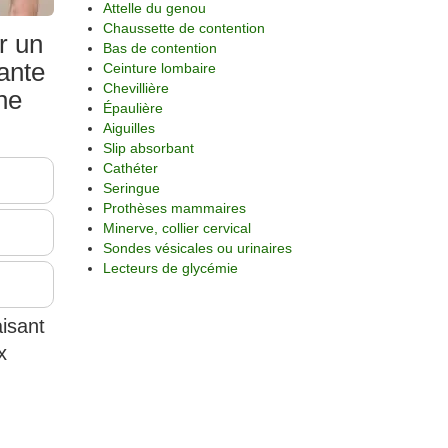
Attelle du genou
Chaussette de contention
r un
Bas de contention
tante
Ceinture lombaire
Chevillière
ine
Épaulière
Aiguilles
Slip absorbant
Cathéter
Seringue
Prothèses mammaires
Minerve, collier cervical
Sondes vésicales ou urinaires
Lecteurs de glycémie
aisant
x