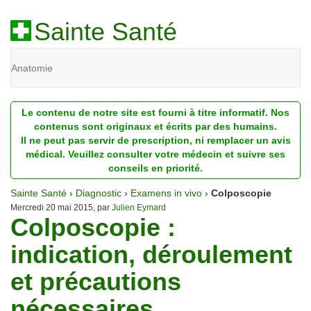
Sainte Santé
Anatomie
Beauté
Le contenu de notre site est fourni à titre informatif. Nos
Diagnostic
contenus sont originaux et écrits par des humains.
Il ne peut pas servir de prescription, ni remplacer un avis
Dossiers
médical. Veuillez consulter votre médecin et suivre ses
conseils en priorité.
Homéopathie
Sainte Santé
›
Diagnostic
›
Examens in vivo
›
Colposcopie
Nutrition
Mercredi 20 mai 2015, par
Julien Eymard
Colposcopie :
Pathologie
indication, déroulement
Psychologie
et précautions
Recherches
nécessaires