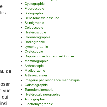
Cystographie
ce
Fluoroscopie
les
Sialographie
Densitométrie osseuse
Scintigraphie
Colposcopie
Hystéroscopie
Coronarographie
Radiographie
Lymphographie
Cystoscopie
Doppler ou échographie-Doppler
Mammographie
Arthroscopie
eau de
Myélographie
Arthro-scanner
Imagerie par résonance magnétique
 poser
Galactographie
Tomodensitométrie
n vue
Hystérosalpingographie
 qui
Angiographie
insi,
Electromyographie