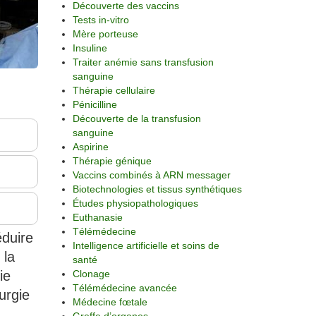
Découverte des vaccins
Tests in-vitro
Mère porteuse
Insuline
Traiter anémie sans transfusion
sanguine
Thérapie cellulaire
Pénicilline
Découverte de la transfusion
sanguine
Aspirine
Thérapie génique
Vaccins combinés à ARN messager
Biotechnologies et tissus synthétiques
Études physiopathologiques
Euthanasie
Télémédecine
éduire
Intelligence artificielle et soins de
 la
santé
ie
Clonage
Télémédecine avancée
urgie
Médecine fœtale