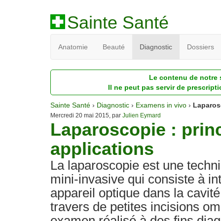
Sainte Santé
Anatomie
Beauté
Diagnostic
Dossiers
Le contenu de notre s
Il ne peut pas servir de prescript
Sainte Santé
›
Diagnostic
›
Examens in vivo
›
Laparos
Mercredi 20 mai 2015, par
Julien Eymard
Laparoscopie : prin
applications
La laparoscopie est une techni
mini-invasive qui consiste à in
appareil optique dans la cavit
travers de petites incisions om
examen réalisé à des fins diag