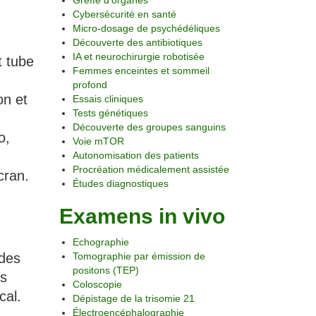
Greffe d’organes
Cybersécurité en santé
Micro-dosage de psychédéliques
Découverte des antibiotiques
IA et neurochirurgie robotisée
t tube
Femmes enceintes et sommeil
profond
on et
Essais cliniques
Tests génétiques
Découverte des groupes sanguins
o,
Voie mTOR
Autonomisation des patients
Procréation médicalement assistée
cran.
Études diagnostiques
Examens in vivo
Echographie
 des
Tomographie par émission de
positons (TEP)
es
Coloscopie
cal.
Dépistage de la trisomie 21
Électroencéphalographie