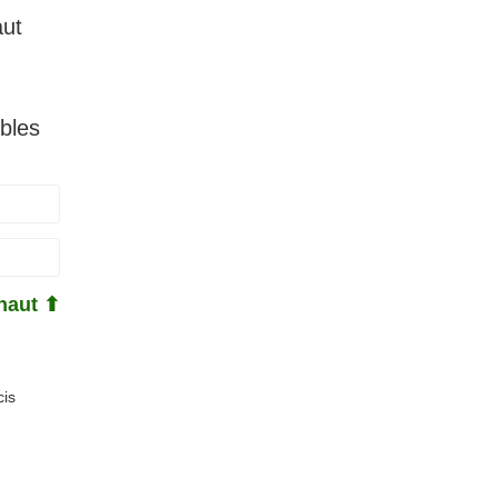
aut
bles
haut ⬆
cis