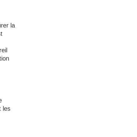
rer la
t
eil
tion
e
 les