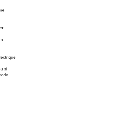
 me
er
en
léctrique
u si
trode