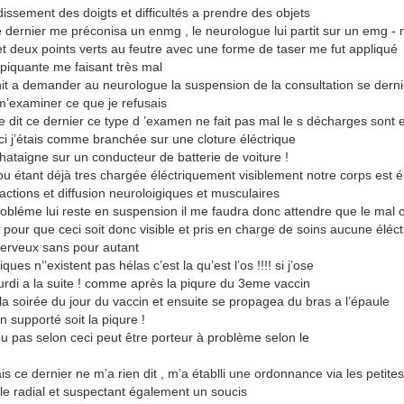
issement des doigts et difficultés a prendre des objets
 ce dernier me préconisa un enmg , le neurologue lui partit sur un emg -
t deux points verts au feutre avec une forme de taser me fut appliqué
piquante me faisant très mal
gnit a demander au neurologue la suspension de la consultation se derni
 m’examiner ce que je refusais
dit ce dernier ce type d ’examen ne fait pas mal le s décharges sont 
ici j’étais comme branchée sur une cloture éléctrique
hataigne sur un conducteur de batterie de voiture !
 étant déjà tres chargée éléctriquement visiblement notre corps est é
ctions et diffusion neuroloigiques et musculaires
probléme lui reste en suspension il me faudra donc attendre que le mal o
our que ceci soit donc visible et pris en charge de soins aucune éléc
 nerveux sans pour autant
s n’’existent pas hélas c’est la qu’est l’os !!!! si j’ose
ourdi a la suite ! comme après la piqure du 3eme vaccin
la soirée du jour du vaccin et ensuite se propagea du bras a l’épaule
n supporté soit la piqure !
ou pas selon ceci peut être porteur à problème selon le
 ce dernier ne m’a rien dit , m’a établli une ordonnance via les petites
r le radial et suspectant également un soucis