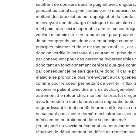
souffrant de douleurs dans le poignet avec engoursd
pensant au canal carpien j’aiilais voir le medecin ,
mettant des bracelet autour dupoignet et du coude e
m’envoyant une décharge électrique très pointue et 
a tel point que ceci insuportable a tenir me contrai
voulant m’administrer un tranquilisant pour pouvoir
Je ne comprends pas donc car en principe comme le 
principes minimes et donc ne font pas mal , si , car 
donc on verrifie le passage du courant ou prise de c
par conséquent pour des personne hypersensibles ou
donc tant en fonctionnement cerébral que que contra
par conséquent je ne sais que faire donc !!! car le 
maladie se prononce plus m’envoyant aux urgcenes p
comme pour le coeur permettant de vérifier l’influx
secouer le patient avec des micros décharges éléctrique
autrement d e retour chez moi tout le bras fut e ng
avec le moderna dont le bras resta engourdie toute 
engourdissant le tout sur 48 heures soit le vaccin no
ne sachant pas si cette dernière est intramusclaire 
médicament ou traitement donc si pas observé
j’en ai parlé du vaccin briévement au neuroloque mais
résultats de début mettant un déficit de réaction su