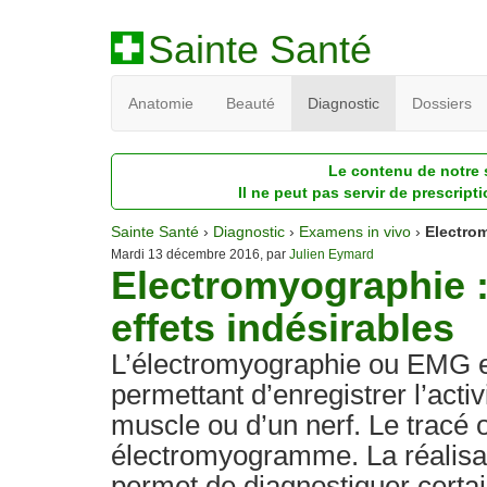
Sainte Santé
Anatomie
Beauté
Diagnostic
Dossiers
Le contenu de notre s
Il ne peut pas servir de prescript
Sainte Santé
›
Diagnostic
›
Examens in vivo
›
Electro
Mardi 13 décembre 2016, par
Julien Eymard
Electromyographie :
effets indésirables
L’électromyographie ou EMG 
permettant d’enregistrer l’activ
muscle ou d’un nerf. Le tracé 
électromyogramme. La réalisa
permet de diagnostiquer certa