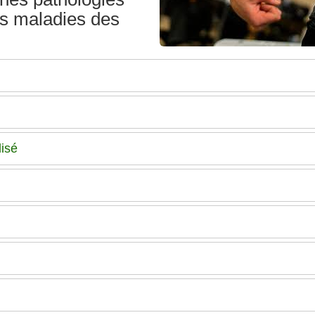
es maladies des
lisé