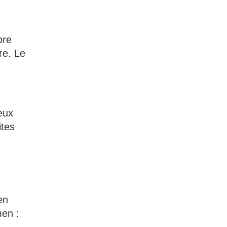
bre
re. Le
veux
ites
en
men :