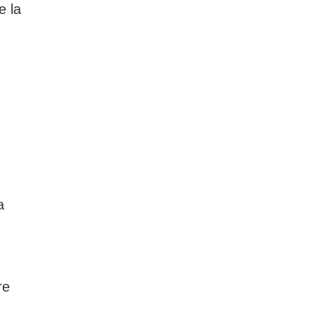
e la
a
re