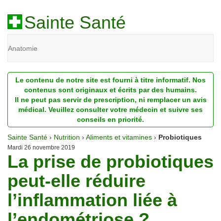
Sainte Santé
Anatomie
Beauté
Le contenu de notre site est fourni à titre informatif. Nos
Diagnostic
contenus sont originaux et écrits par des humains.
Il ne peut pas servir de prescription, ni remplacer un avis
Dossiers
médical. Veuillez consulter votre médecin et suivre ses
conseils en priorité.
Homéopathie
Sainte Santé
›
Nutrition
›
Aliments et vitamines
›
Probiotiques
Nutrition
Mardi 26 novembre 2019
La prise de probiotiques
Pathologie
peut-elle réduire
Psychologie
l’inflammation liée à
Recherches
l’endométriose ?