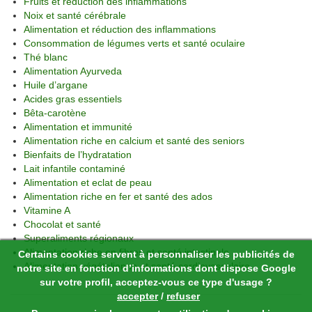
Fruits et réduction des inflammations
Noix et santé cérébrale
Alimentation et réduction des inflammations
Consommation de légumes verts et santé oculaire
Thé blanc
Alimentation Ayurveda
Huile d’argane
Acides gras essentiels
Bêta-carotène
Alimentation et immunité
Alimentation riche en calcium et santé des seniors
Bienfaits de l’hydratation
Lait infantile contaminé
Alimentation et eclat de peau
Alimentation riche en fer et santé des ados
Vitamine A
Chocolat et santé
Superaliments régionaux
Alimentation riche en fibres et santé intestinale
Certains cookies servent à personnaliser les publicités de
Alimentation végétalienne et santé cardiovasculaire
notre site en fonction d’informations dont dispose Google
sur votre profil, acceptez-vous ce type d'usage ?
accepter
/
refuser