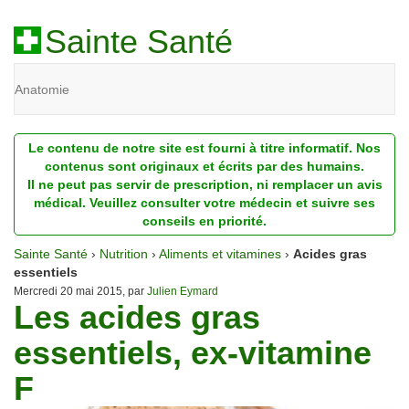
Sainte Santé
Anatomie
Beauté
Le contenu de notre site est fourni à titre informatif. Nos
Diagnostic
contenus sont originaux et écrits par des humains.
Il ne peut pas servir de prescription, ni remplacer un avis
Dossiers
médical. Veuillez consulter votre médecin et suivre ses
conseils en priorité.
Homéopathie
Sainte Santé
›
Nutrition
›
Aliments et vitamines
›
Acides gras
Nutrition
essentiels
Mercredi 20 mai 2015, par
Julien Eymard
Les acides gras
Pathologie
essentiels, ex-vitamine
Psychologie
F
Recherches