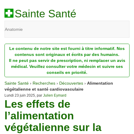
Sainte Santé
Anatomie
Beauté
Le contenu de notre site est fourni à titre informatif. Nos
Diagnostic
contenus sont originaux et écrits par des humains.
Il ne peut pas servir de prescription, ni remplacer un avis
Dossiers
médical. Veuillez consulter votre médecin et suivre ses
conseils en priorité.
Homéopathie
Sainte Santé
›
Recherches
›
Découvertes
›
Alimentation
Nutrition
végétalienne et santé cardiovasculaire
Lundi 23 juin 2025, par
Julien Eymard
Les effets de
Pathologie
l’alimentation
Psychologie
végétalienne sur la
Recherches