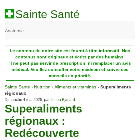
Sainte Santé
Anatomie
Beauté
Le contenu de notre site est fourni à titre informatif. Nos
Diagnostic
contenus sont originaux et écrits par des humains.
Il ne peut pas servir de prescription, ni remplacer un avis
Dossiers
médical. Veuillez consulter votre médecin et suivre ses
conseils en priorité.
Homéopathie
Sainte Santé
›
Nutrition
›
Aliments et vitamines
›
Superaliments
Nutrition
régionaux
Dimanche 4 mai 2025, par
Julien Eymard
Superaliments
Pathologie
régionaux :
Psychologie
Redécouverte
Recherches