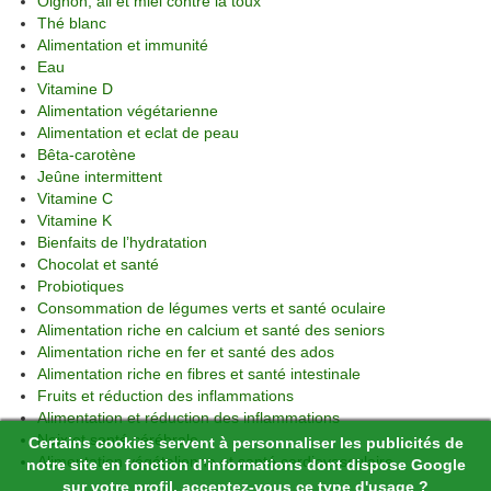
Oignon, ail et miel contre la toux
Thé blanc
Alimentation et immunité
Eau
Vitamine D
Alimentation végétarienne
Alimentation et eclat de peau
Bêta-carotène
Jeûne intermittent
Vitamine C
Vitamine K
Bienfaits de l’hydratation
Chocolat et santé
Probiotiques
Consommation de légumes verts et santé oculaire
Alimentation riche en calcium et santé des seniors
Alimentation riche en fer et santé des ados
Alimentation riche en fibres et santé intestinale
Fruits et réduction des inflammations
Alimentation et réduction des inflammations
Noix et santé cérébrale
Certains cookies servent à personnaliser les publicités de
Alimentation végétalienne et santé cardiovasculaire
notre site en fonction d’informations dont dispose Google
sur votre profil, acceptez-vous ce type d'usage ?