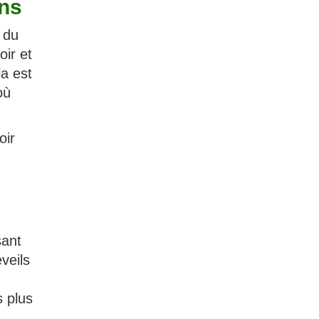
ans
 du
oir et
a est
où
oir
sant
veils
s plus