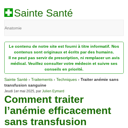
Sainte Santé
Anatomie
Beauté
Le contenu de notre site est fourni à titre informatif. Nos
Diagnostic
contenus sont originaux et écrits par des humains.
Il ne peut pas servir de prescription, ni remplacer un avis
Dossiers
médical. Veuillez consulter votre médecin et suivre ses
conseils en priorité.
Homéopathie
Sainte Santé
›
Traitements
›
Techniques
›
Traiter anémie sans
Nutrition
transfusion sanguine
Jeudi 1er mai 2025, par
Julien Eymard
Comment traiter
Pathologie
l’anémie efficacement
Psychologie
sans transfusion
Recherches