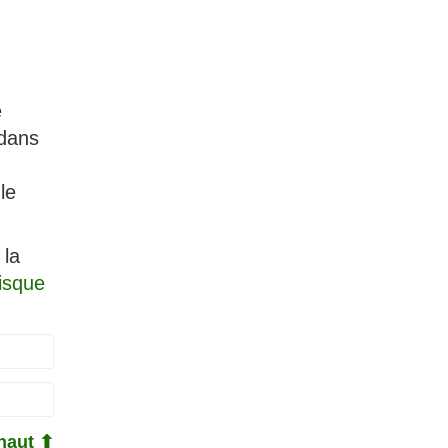
e
 dans
le
 la
isque
haut ⬆