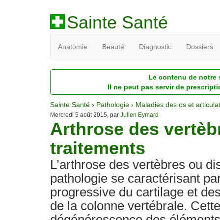
Sainte Santé
Anatomie
Beauté
Diagnostic
Dossiers
Le contenu de notre s
Il ne peut pas servir de prescript
Sainte Santé
›
Pathologie
›
Maladies des os et articula
Mercredi 5 août 2015, par
Julien Eymard
Arthrose des vertèb
traitements
L’arthrose des vertèbres ou di
pathologie se caractérisant pa
progressive du cartilage et de
de la colonne vertébrale. Cette
dégénérescence des éléments c