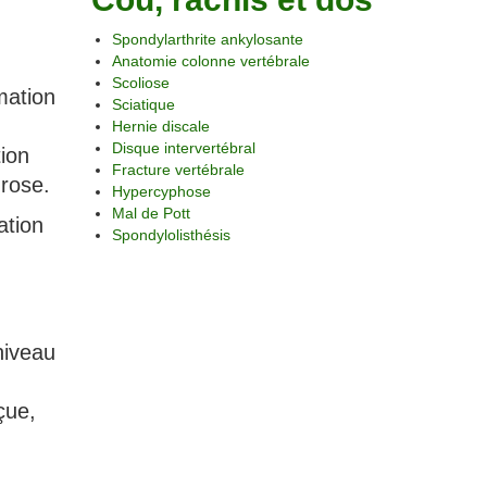
Spondylarthrite ankylosante
Anatomie colonne vertébrale
Scoliose
mation
Sciatique
Hernie discale
Disque intervertébral
ion
Fracture vertébrale
rose.
Hypercyphose
Mal de Pott
ation
Spondylolisthésis
niveau
çue,