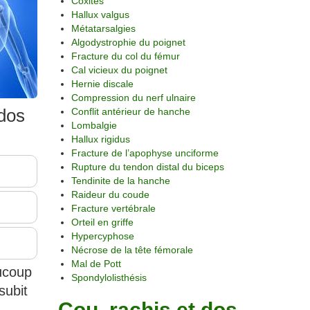
Coxites
Hallux valgus
Métatarsalgies
Algodystrophie du poignet
Fracture du col du fémur
Cal vicieux du poignet
Hernie discale
Compression du nerf ulnaire
 dos
Conflit antérieur de hanche
Lombalgie
Hallux rigidus
Fracture de l’apophyse unciforme
Rupture du tendon distal du biceps
Tendinite de la hanche
Raideur du coude
Fracture vertébrale
Orteil en griffe
Hypercyphose
Nécrose de la tête fémorale
Mal de Pott
aucoup
Spondylolisthésis
subit
Cou, rachis et dos