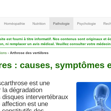
Homéopathie
Nutrition
Pathologie
Psychologie
Rech
ite est fourni à titre informatif. Nos contenus sont originaux et é
ion, ni remplacer un avis médical. Veuillez consulter votre médecin 
tions
›
Arthrose des vertèbres
res : causes, symptômes e
scarthrose est une
r la dégradation
s disques intervertébraux
 affection est une
onstitutifs des