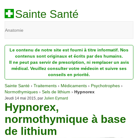
Sainte Santé
Anatomie
Beauté
Le contenu de notre site est fourni à titre informatif. Nos
Diagnostic
contenus sont originaux et écrits par des humains.
Il ne peut pas servir de prescription, ni remplacer un avis
Dossiers
médical. Veuillez consulter votre médecin et suivre ses
conseils en priorité.
Homéopathie
Sainte Santé
›
Traitements
›
Médicaments
›
Psychotrophes
›
Nutrition
Normothymiques
›
Sels de lithium
›
Hypnorex
Jeudi 14 mai 2015, par
Julien Eymard
Hypnorex,
Pathologie
normothymique à base
Psychologie
de lithium
Recherches