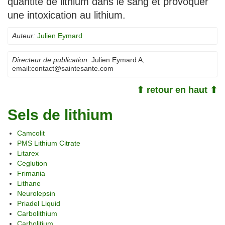
quantité de lithium dans le sang et provoquer
une intoxication au lithium.
Auteur:
Julien Eymard
Directeur de publication:
Julien Eymard A
,
email:
contact@saintesante.com
⬆ retour en haut ⬆
Sels de lithium
Camcolit
PMS Lithium Citrate
Litarex
Ceglution
Frimania
Lithane
Neurolepsin
Priadel Liquid
Carbolithium
Carbolitium