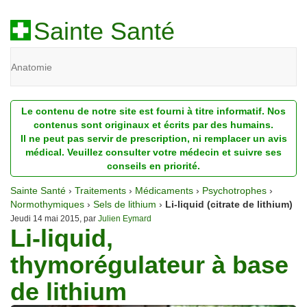
Sainte Santé
Anatomie
Beauté
Le contenu de notre site est fourni à titre informatif. Nos
Diagnostic
contenus sont originaux et écrits par des humains.
Il ne peut pas servir de prescription, ni remplacer un avis
Dossiers
médical. Veuillez consulter votre médecin et suivre ses
conseils en priorité.
Homéopathie
Sainte Santé
›
Traitements
›
Médicaments
›
Psychotrophes
›
Nutrition
Normothymiques
›
Sels de lithium
›
Li-liquid (citrate de lithium)
Jeudi 14 mai 2015, par
Julien Eymard
Li-liquid,
Pathologie
thymorégulateur à base
Psychologie
de lithium
Recherches