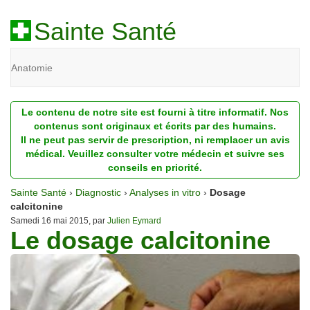
Sainte Santé
Anatomie
Beauté
Le contenu de notre site est fourni à titre informatif. Nos
Diagnostic
contenus sont originaux et écrits par des humains.
Il ne peut pas servir de prescription, ni remplacer un avis
Dossiers
médical. Veuillez consulter votre médecin et suivre ses
conseils en priorité.
Homéopathie
Sainte Santé
›
Diagnostic
›
Analyses in vitro
›
Dosage
Nutrition
calcitonine
Samedi 16 mai 2015, par
Julien Eymard
Le dosage calcitonine
Pathologie
Psychologie
Recherches