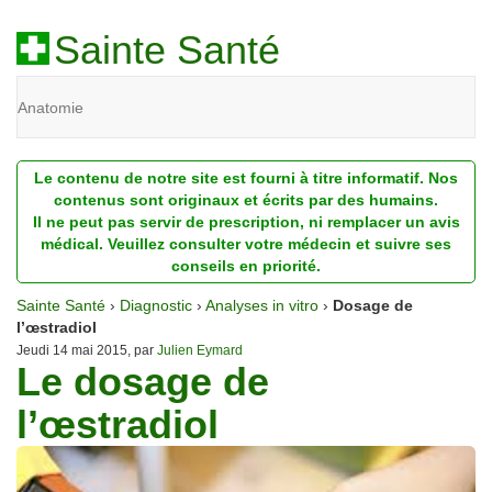
Sainte Santé
Anatomie
Beauté
Le contenu de notre site est fourni à titre informatif. Nos
Diagnostic
contenus sont originaux et écrits par des humains.
Il ne peut pas servir de prescription, ni remplacer un avis
Dossiers
médical. Veuillez consulter votre médecin et suivre ses
conseils en priorité.
Homéopathie
Sainte Santé
›
Diagnostic
›
Analyses in vitro
›
Dosage de
Nutrition
l’œstradiol
Jeudi 14 mai 2015, par
Julien Eymard
Le dosage de
Pathologie
l’œstradiol
Psychologie
Recherches