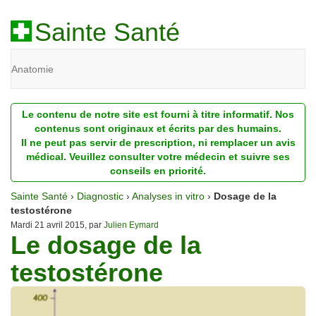
Sainte Santé
Anatomie
Beauté
Le contenu de notre site est fourni à titre informatif. Nos
Diagnostic
contenus sont originaux et écrits par des humains.
Il ne peut pas servir de prescription, ni remplacer un avis
Dossiers
médical. Veuillez consulter votre médecin et suivre ses
conseils en priorité.
Homéopathie
Sainte Santé
›
Diagnostic
›
Analyses in vitro
›
Dosage de la
Nutrition
testostérone
Mardi 21 avril 2015, par
Julien Eymard
Le dosage de la
Pathologie
testostérone
Psychologie
Recherches