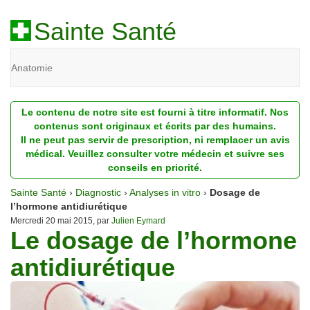
Sainte Santé
Anatomie
Beauté
Le contenu de notre site est fourni à titre informatif. Nos
Diagnostic
contenus sont originaux et écrits par des humains.
Il ne peut pas servir de prescription, ni remplacer un avis
Dossiers
médical. Veuillez consulter votre médecin et suivre ses
conseils en priorité.
Homéopathie
Sainte Santé
›
Diagnostic
›
Analyses in vitro
›
Dosage de
Nutrition
l’hormone antidiurétique
Mercredi 20 mai 2015, par
Julien Eymard
Le dosage de l’hormone
Pathologie
antidiurétique
Psychologie
Recherches