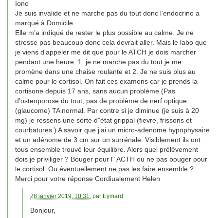
Iono
Je suis invalide et ne marche pas du tout donc l’endocrino a
marqué à Domicile.
Elle m’a indiqué de rester le plus possible au calme. Je ne
stresse pas beaucoup donc cela devrait aller. Mais le labo que
je viens d’appeler me dit que pour le ATCH je dois marcher
pendant une heure. 1. je ne marche pas du tout je me
promène dans une chaise roulante et 2. Je ne suis plus au
calme pour le cortisol. On fait ces examens car je prends la
cortisone depuis 17 ans, sans aucun problème (Pas
d’osteoporose du tout, pas de problème de nerf optique
(glaucome) TA normal. Par contre si je diminue (je suis à 20
mg) je ressens une sorte d"état grippal (fievre, frissons et
courbatures.) A savoir que j’ai un micro-adenome hypophysaire
et un adénome de 3 cm sur un surrénale. Visiblement ils ont
tous ensemble trouvé leur équilibre. Alors quel prélèvement
dois je priviliger ? Bouger pour l" ACTH ou ne pas bouger pour
le cortisol. Ou éventuellement ne pas les faire ensemble ?
Merci pour votre réponse Cordiualement Helen
28 janvier 2019, 10:31
, par
Eymard
Bonjour,