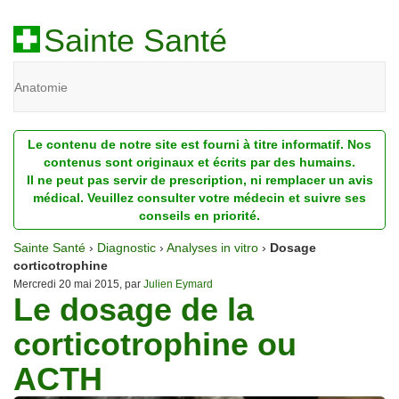
Sainte Santé
Anatomie
Beauté
Le contenu de notre site est fourni à titre informatif. Nos
Diagnostic
contenus sont originaux et écrits par des humains.
Il ne peut pas servir de prescription, ni remplacer un avis
Dossiers
médical. Veuillez consulter votre médecin et suivre ses
conseils en priorité.
Homéopathie
Sainte Santé
›
Diagnostic
›
Analyses in vitro
›
Dosage
Nutrition
corticotrophine
Mercredi 20 mai 2015, par
Julien Eymard
Le dosage de la
Pathologie
corticotrophine ou
Psychologie
ACTH
Recherches