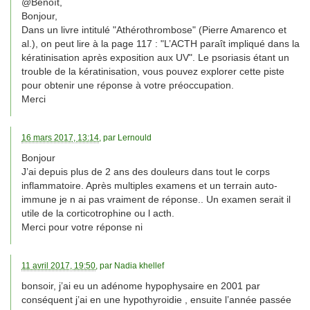
@Benoît,
Bonjour,
Dans un livre intitulé "Athérothrombose" (Pierre Amarenco et
al.), on peut lire à la page 117 : "L’ACTH paraît impliqué dans la
kératinisation après exposition aux UV". Le psoriasis étant un
trouble de la kératinisation, vous pouvez explorer cette piste
pour obtenir une réponse à votre préoccupation.
Merci
16 mars 2017, 13:14
, par
Lernould
Bonjour
J’ai depuis plus de 2 ans des douleurs dans tout le corps
inflammatoire. Après multiples examens et un terrain auto-
immune je n ai pas vraiment de réponse.. Un examen serait il
utile de la corticotrophine ou l acth.
Merci pour votre réponse ni
11 avril 2017, 19:50
, par
Nadia khellef
bonsoir, j’ai eu un adénome hypophysaire en 2001 par
conséquent j’ai en une hypothyroidie , ensuite l’année passée