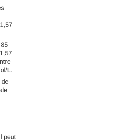
es
 1,57
,85
 1,57
ntre
ol/L.
 de
ale
l peut