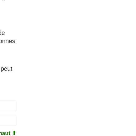
de
sonnes
 peut
haut ⬆