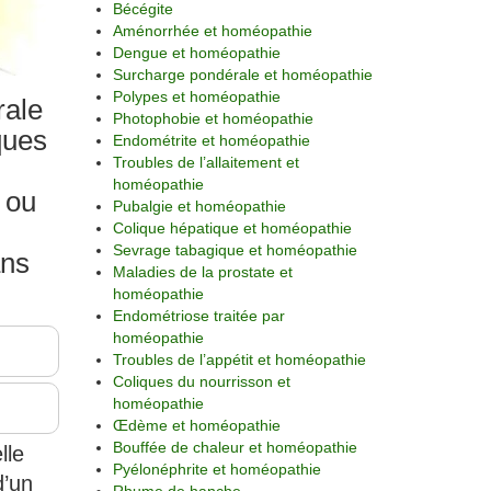
Bécégite
Aménorrhée et homéopathie
Dengue et homéopathie
Surcharge pondérale et homéopathie
Polypes et homéopathie
rale
Photophobie et homéopathie
ques
Endométrite et homéopathie
Troubles de l’allaitement et
homéopathie
 ou
Pubalgie et homéopathie
Colique hépatique et homéopathie
Sevrage tabagique et homéopathie
ans
Maladies de la prostate et
homéopathie
Endométriose traitée par
homéopathie
Troubles de l’appétit et homéopathie
Coliques du nourrisson et
homéopathie
Œdème et homéopathie
Bouffée de chaleur et homéopathie
lle
Pyélonéphrite et homéopathie
d’un