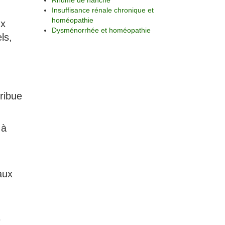
Rhume de hanche
Insuffisance rénale chronique et
homéopathie
ux
Dysménorrhée et homéopathie
ls,
ribue
 à
aux
e