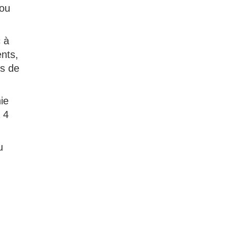
 ou
c à
nts,
es de
ie
 4
u