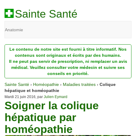
Sainte Santé
Anatomie
Beauté
Le contenu de notre site est fourni à titre informatif. Nos
Diagnostic
contenus sont originaux et écrits par des humains.
Il ne peut pas servir de prescription, ni remplacer un avis
Dossiers
médical. Veuillez consulter votre médecin et suivre ses
conseils en priorité.
Homéopathie
Sainte Santé
›
Homéopathie
›
Maladies traitées
›
Colique
Nutrition
hépatique et homéopathie
Mardi 21 juin 2016, par
Julien Eymard
Soigner la colique
Pathologie
hépatique par
Psychologie
homéopathie
Recherches