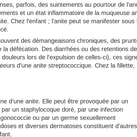
ses, parfois, des suintements au pourtour de l’an
ements et un état inflammatoire de la muqueuse an
e. Chez l’enfant ; l’anite peut se manifester sous
cé.
souvent des démangeaisons chroniques, des prurit
e la défécation. Des diarrhées ou des retentions de
les douleurs lors de l’expulsion de celles-ci), ces sign
teurs d’une anite streptococcique. Chez la fillette,
gine d’une anite. Elle peut être provoquée par un
s par un staphylocoque doré, par une infection
la gonococcie ou par un germe sexuellement
idoses et diverses dermatoses constituent d’autres
fant.