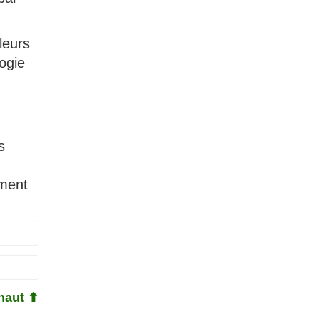
leurs
logie
s
ement
haut ⬆