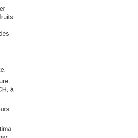
er
ruits
 des
te.
ure.
 CH, à
eurs
itima
par