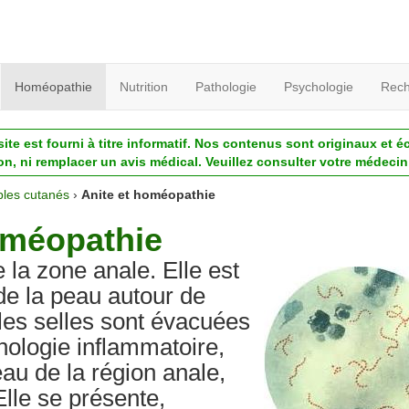
Homéopathie
Nutrition
Pathologie
Psychologie
Rech
ite est fourni à titre informatif. Nos contenus sont originaux et é
ion, ni remplacer un avis médical. Veuillez consulter votre médecin 
bles cutanés
›
Anite et homéopathie
homéopathie
 la zone anale. Elle est
 de la peau autour de
l les selles sont évacuées
hologie inflammatoire,
eau de la région anale,
Elle se présente,