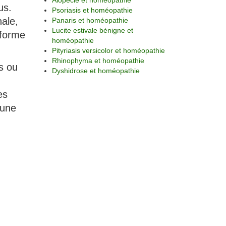
Alopécie et homéopathie
us.
Psoriasis et homéopathie
ale,
Panaris et homéopathie
Lucite estivale bénigne et
 forme
homéopathie
Pityriasis versicolor et homéopathie
Rhinophyma et homéopathie
s ou
Dyshidrose et homéopathie
es
 une