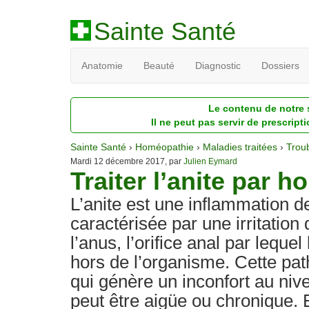
Sainte Santé
Anatomie
Beauté
Diagnostic
Dossiers
Le contenu de notre s
Il ne peut pas servir de prescript
Sainte Santé
›
Homéopathie
›
Maladies traitées
›
Trou
Mardi 12 décembre 2017, par
Julien Eymard
Traiter l’anite par 
L’anite est une inflammation de
caractérisée par une irritation
l’anus, l’orifice anal par leque
hors de l’organisme. Cette pat
qui génère un inconfort au niv
peut être aigüe ou chronique. 