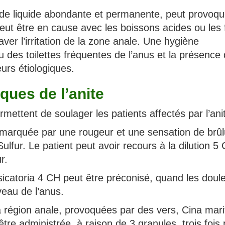
e de liquide abondante et permanente, peut provoqu
 peut être en cause avec les boissons acides ou les f
ver l’irritation de la zone anale. Une hygiène
ou des toilettes fréquentes de l’anus et la présence
urs étiologiques.
ues de l’anite
ttent de soulager les patients affectés par l’ani
 marquée par une rougeur et une sensation de brûl
lfur. Le patient peut avoir recours à la dilution 5
r.
icatoria 4 CH peut être préconisé, quand les doul
veau de l’anus.
 région anale, provoquées par des vers, Cina mar
être administrée, à raison de 3 granules, trois fois 