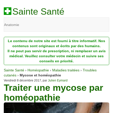
Sainte Santé
Anatomie
Beauté
Le contenu de notre site est fourni à titre informatif. Nos
Diagnostic
contenus sont originaux et écrits par des humains.
Il ne peut pas servir de prescription, ni remplacer un avis
Dossiers
médical. Veuillez consulter votre médecin et suivre ses
conseils en priorité.
Homéopathie
Sainte Santé
›
Homéopathie
›
Maladies traitées
›
Troubles
Nutrition
cutanés
›
Mycose et homéopathie
Vendredi 8 décembre 2017, par
Julien Eymard
Traiter une mycose par
Pathologie
homéopathie
Psychologie
Recherches