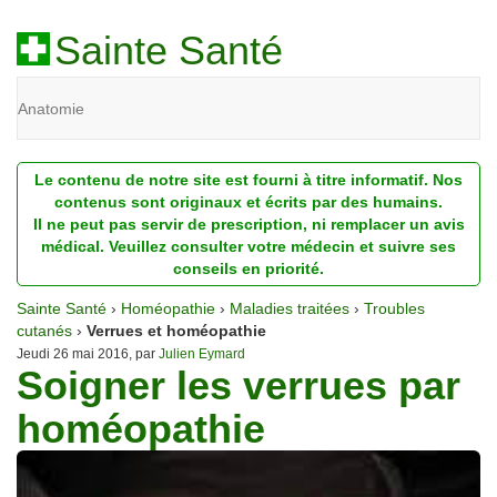
Sainte Santé
Anatomie
Beauté
Le contenu de notre site est fourni à titre informatif. Nos
Diagnostic
contenus sont originaux et écrits par des humains.
Il ne peut pas servir de prescription, ni remplacer un avis
Dossiers
médical. Veuillez consulter votre médecin et suivre ses
conseils en priorité.
Homéopathie
Sainte Santé
›
Homéopathie
›
Maladies traitées
›
Troubles
Nutrition
cutanés
›
Verrues et homéopathie
Jeudi 26 mai 2016, par
Julien Eymard
Soigner les verrues par
Pathologie
homéopathie
Psychologie
Recherches