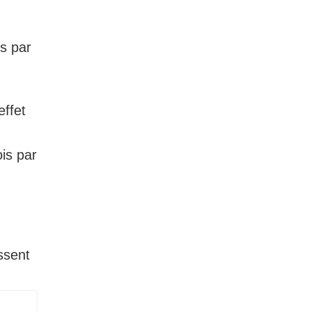
,
is par
effet
ois par
ssent