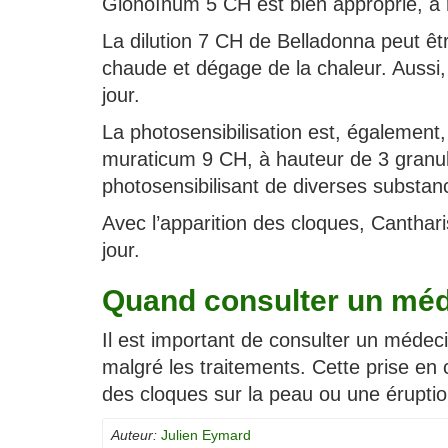
Glonoïnum 5 CH est bien approprié, à ra
La dilution 7 CH de Belladonna peut ê
chaude et dégage de la chaleur. Aussi, l
jour.
La photosensibilisation est, également,
muraticum 9 CH, à hauteur de 3 granule
photosensibilisant de diverses substan
Avec l’apparition des cloques, Cantharis
jour.
Quand consulter un méd
Il est important de consulter un méde
malgré les traitements. Cette prise en
des cloques sur la peau ou une éruptio
Auteur:
Julien Eymard