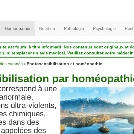
Homéopathie
Nutrition
Pathologie
Psychologie
Rech
ite est fourni à titre informatif. Nos contenus sont originaux et é
ion, ni remplacer un avis médical. Veuillez consulter votre médecin 
bles cutanés
›
Photosensibilisation et homéopathie
ibilisation par homéopathi
 correspond à une
 anormale,
ns ultra-violents,
es chimiques,
es dans des
 appelées des