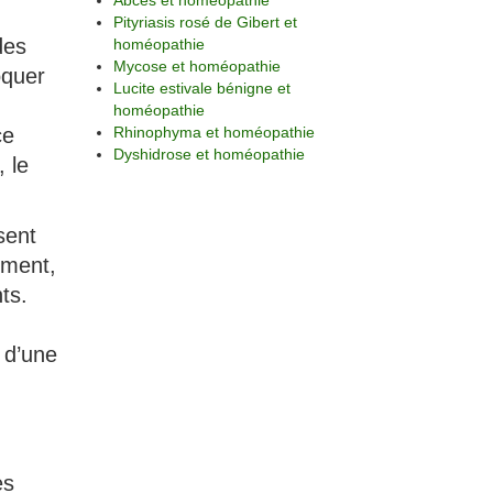
Abcès et homéopathie
Pityriasis rosé de Gibert et
des
homéopathie
Mycose et homéopathie
oquer
Lucite estivale bénigne et
homéopathie
ce
Rhinophyma et homéopathie
Dyshidrose et homéopathie
 le
sent
mment,
ts.
 d’une
es