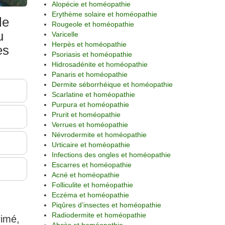
Alopécie et homéopathie
Erythème solaire et homéopathie
le
Rougeole et homéopathie
u
Varicelle
Herpès et homéopathie
es
Psoriasis et homéopathie
Hidrosadénite et homéopathie
Panaris et homéopathie
Dermite séborrhéique et homéopathie
Scarlatine et homéopathie
Purpura et homéopathie
Prurit et homéopathie
Verrues et homéopathie
Névrodermite et homéopathie
Urticaire et homéopathie
Infections des ongles et homéopathie
Escarres et homéopathie
Acné et homéopathie
Folliculite et homéopathie
Eczéma et homéopathie
Piqûres d’insectes et homéopathie
Radiodermite et homéopathie
rimé,