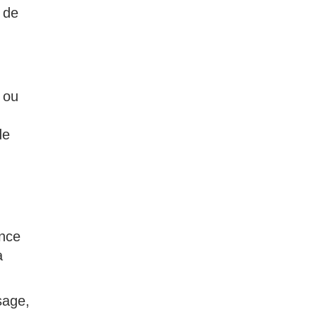
 de
 ou
de
ence
à
sage,