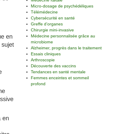
Médecine fœtale
Micro-dosage de psychédéliques
Télémédecine
Cybersécurité en santé
Greffe d’organes
Chirurgie mini-invasive
ue en
Médecine personnalisée grâce au
microbiome
 sujet
Alzheimer, progrès dans le traitement
Essais cliniques
Arthroscopie
Découverte des vaccins
e
Tendances en santé mentale
Femmes enceintes et sommeil
profond
ne
essive
a en