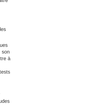
itre
des
ques
e son
tre à
tests
r
tudes