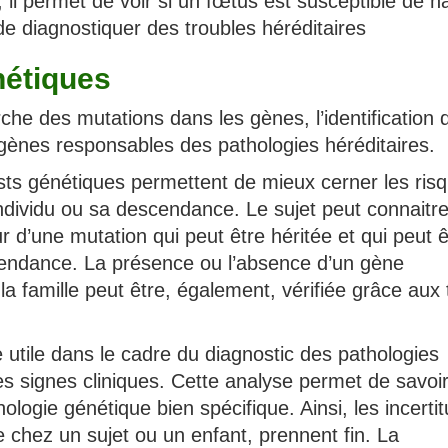
il permet de voir si un fœtus est susceptible de na
e diagnostiquer des troubles héréditaires
nétiques
rche des mutations dans les gènes, l’identification 
gènes responsables des pathologies héréditaires.
sts génétiques permettent de mieux cerner les ris
individu ou sa descendance. Le sujet peut connaitr
eur d’une mutation qui peut être héritée et qui peut ê
scendance. La présence ou l’absence d’un gène
 famille peut être, également, vérifiée grâce aux 
 utile dans le cadre du diagnostic des pathologies
s signes cliniques. Cette analyse permet de savoi
ologie génétique bien spécifique. Ainsi, les incerti
e chez un sujet ou un enfant, prennent fin. La