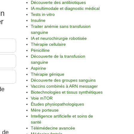
Découverte des antibiotiques
IA multimodale et diagnostic médical
un
Tests in-vitro
er
Insuline
Traiter anémie sans transfusion
sanguine
IA et neurochirurgie robotisée
Thérapie cellulaire
Pénicilline
Découverte de la transfusion
sanguine
Aspirine
Thérapie génique
Découverte des groupes sanguins
Vaccins combinés à ARN messager
de
Biotechnologies et tissus synthétiques
Voie mTOR
Études physiopathologiques
Mère porteuse
Intelligence artificielle et soins de
santé
Télémédecine avancée
t de