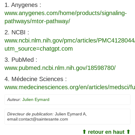
1. Anygenes :
www.anygenes.com/home/products/signaling-
pathways/mtor-pathway/
2. NCBI :
www.ncbi.nlm.nih.gov/pmc/articles/PMC4128044
utm_source=chatgpt.com
3. PubMed :
www.pubmed.ncbi.nlm.nih.gov/18598780/
4. Médecine Sciences :
www.medecinesciences.org/en/articles/medsci/
Auteur:
Julien Eymard
Directeur de publication:
Julien Eymard A
,
email:
contact@saintesante.com
⬆ retour en haut ⬆