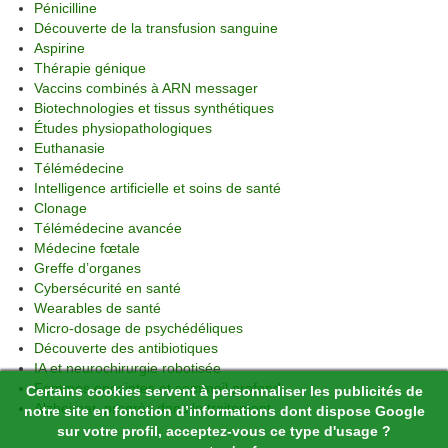
Pénicilline
Découverte de la transfusion sanguine
Aspirine
Thérapie génique
Vaccins combinés à ARN messager
Biotechnologies et tissus synthétiques
Études physiopathologiques
Euthanasie
Télémédecine
Intelligence artificielle et soins de santé
Clonage
Télémédecine avancée
Médecine fœtale
Greffe d’organes
Cybersécurité en santé
Wearables de santé
Micro-dosage de psychédéliques
Découverte des antibiotiques
IA et neurochirurgie robotisée
Femmes enceintes et sommeil profond
Certains cookies servent à personnaliser les publicités de
Alzheimer, progrès dans le traitement
notre site en fonction d’informations dont dispose Google
sur votre profil, acceptez-vous ce type d'usage ?