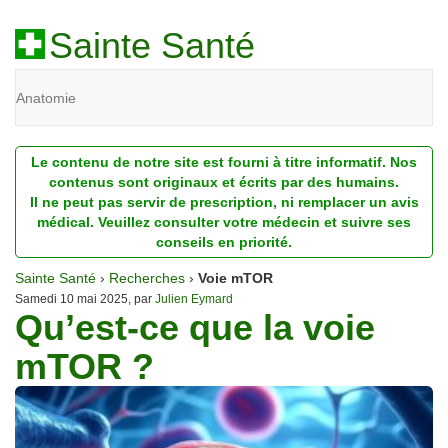
Sainte Santé
Anatomie
Beauté
Le contenu de notre site est fourni à titre informatif. Nos
Diagnostic
contenus sont originaux et écrits par des humains.
Il ne peut pas servir de prescription, ni remplacer un avis
Dossiers
médical. Veuillez consulter votre médecin et suivre ses
conseils en priorité.
Homéopathie
Sainte Santé
›
Recherches
›
Voie mTOR
Nutrition
Samedi 10 mai 2025, par
Julien Eymard
Qu’est-ce que la voie
Pathologie
mTOR ?
Psychologie
Recherches