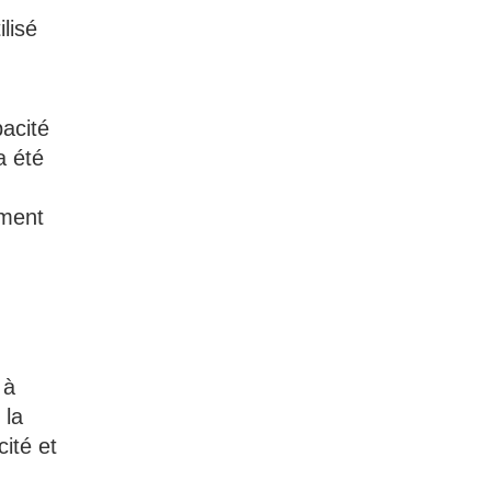
ilisé
pacité
a été
ement
 à
 la
cité et