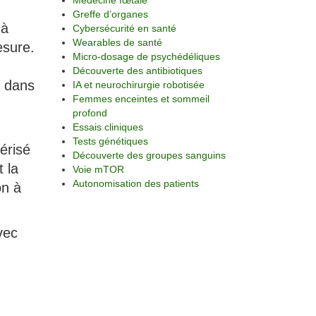
Médecine fœtale
Greffe d’organes
 à
Cybersécurité en santé
Wearables de santé
esure.
Micro-dosage de psychédéliques
Découverte des antibiotiques
e dans
IA et neurochirurgie robotisée
Femmes enceintes et sommeil
profond
Essais cliniques
Tests génétiques
érisé
Découverte des groupes sanguins
t la
Voie mTOR
Autonomisation des patients
on à
avec