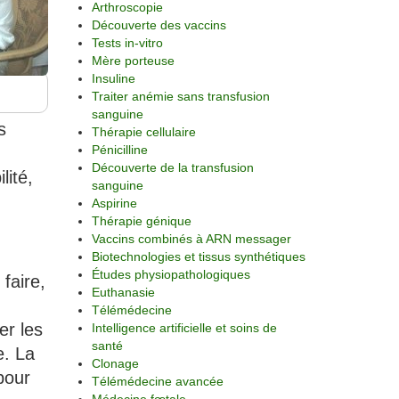
Arthroscopie
Découverte des vaccins
Tests in-vitro
Mère porteuse
Insuline
Traiter anémie sans transfusion
sanguine
s
Thérapie cellulaire
Pénicilline
Découverte de la transfusion
lité,
sanguine
Aspirine
Thérapie génique
Vaccins combinés à ARN messager
Biotechnologies et tissus synthétiques
Études physiopathologiques
faire,
Euthanasie
Télémédecine
er les
Intelligence artificielle et soins de
santé
e. La
Clonage
pour
Télémédecine avancée