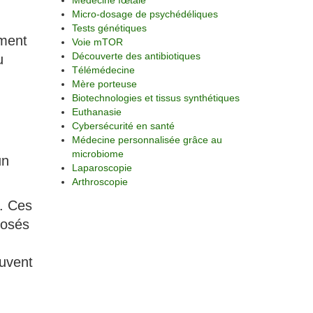
Médecine fœtale
Micro-dosage de psychédéliques
Tests génétiques
ement
Voie mTOR
Découverte des antibiotiques
u
Télémédecine
Mère porteuse
Biotechnologies et tissus synthétiques
Euthanasie
Cybersécurité en santé
Médecine personnalisée grâce au
microbiome
un
Laparoscopie
Arthroscopie
é. Ces
posés
euvent